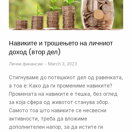
Навиките и трошењето на личниот
доход (втор дел)
Лични финансии
March 3, 2023
Стигнуваме до потешкиот дел од равенката,
а тоа е: Како да ги промениме навиките?
Промената на навиките е тешка, без оглед
за која сфера од животот станува збор.
Самото тоа што навиките се несвесни
активности, треба да вложиме
дополнителен напор, за да истите ги