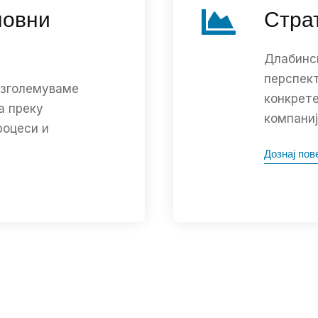
ловни
Стра
Длабинск
перспект
а зголемуваме
конкрете
а преку
компаниј
роцеси и
Дознај пов