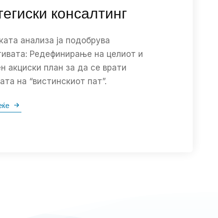
тегиски консалтинг
ата анализа ја подобрува
ивата: Редефинирање на целиот и
н акциски план за да се врати
ата на “вистинскиот пат”.
еќе