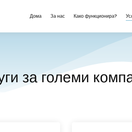
Дома
За нас
Како функционира?
Ус
уги за големи комп