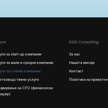
уги
ESSE Consulting
уги за start-up компании
За нас
уги за мали и средни компании
Нашата мисија
уги за големи компании
Контакт
етководствени услуги
Политика на приватно
ајмување на CFO (финансиски
наџер)