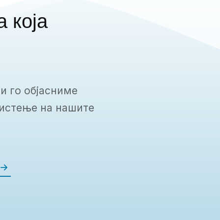
а која
ви го објасниме
ристење на нашите