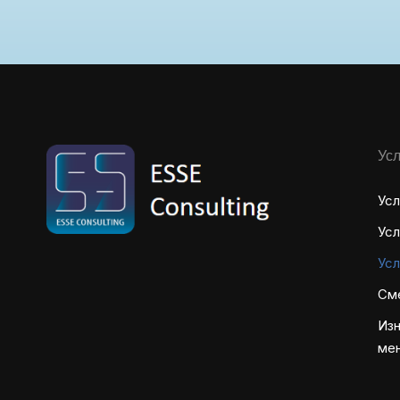
Усл
Усл
Усл
Усл
См
Изн
ме