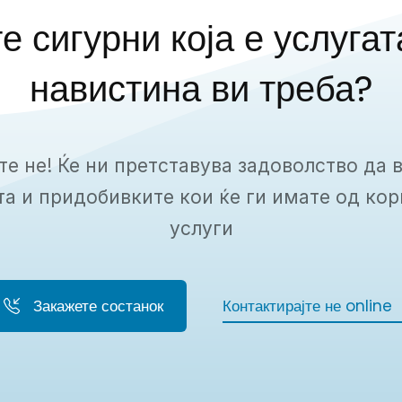
е сигурни која е услугат
навистина ви треба?
е не! Ќе ни претставува задоволство да 
та и придобивките кои ќе ги имате од ко
услуги
Закажете состанок
Контактирајте не online