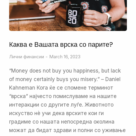
Каква е Вашата врска со парите?
Лични финансии
March 16, 2023
“Money does not buy you happiness, but lack
of money certainly buys you misery.” – Daniel
Kahneman Кога ќе се спомене терминот
“врска” најчесто помислуваме на нашите
интеракции со другите луѓе. Животното
искуство нè учи дека врските кои ги
градиме со нашата непосредна околина
можат да бидат здрави и полни со уживање