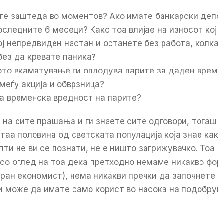
те заштеда во моментов? Ако имате банкарски депо
следните 6 месеци? Како тоа влијае на износот кој 
ој непредвиден настан и останете без работа, колк
ез да кревате паника?
ото вкаматување ги оплодува парите за даден вре
меѓу акција и обврзница?
за временска вредност на парите?
 на сите прашања и ги знаете сите одговори, тога
 таа половина од светската популација која знае ка
епти не ви се познати, не е ништо загрижувачко. Тоа
 со оглед на тоа дека претходно немаме никакво ф
ран економист), нема никакви пречки да започнете д
и може да имате само корист во насока на подобр