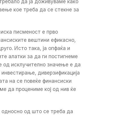
требало да ја доживуваме како
наење кое треба да се стекне за
сиска писменост е прво
нансиските вештини ефикасно,
уго. Исто така, ја опфаќа и
ите алатки за да ги постигнеме
е од исклучително значење е да
, инвестирање, диверзификација
вата на се повеќе финансиски
ме да процениме кој од нив ќе
 односно од што се треба да