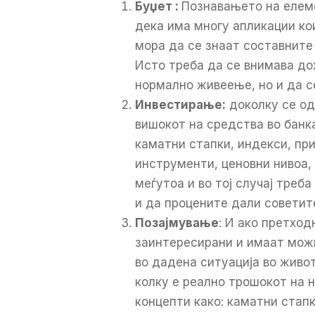
Буџет :
Познавањето на елеме
дека има многу апликации кои
мора да се знаат составните
Исто треба да се внимава до
нормално живеење, но и да с
Инвестирање
:
доколку се од
вишокот на средства во банка
каматни стапки, индекси, пр
инструменти, ценовни нивоа, 
меѓутоа и во тој случај треб
и да процените дали советите
Позајмување
: И ако претход
заинтересирани и имаат можн
во дадена ситуација во живо
колку е реално трошокот на 
концепти како: каматни стап