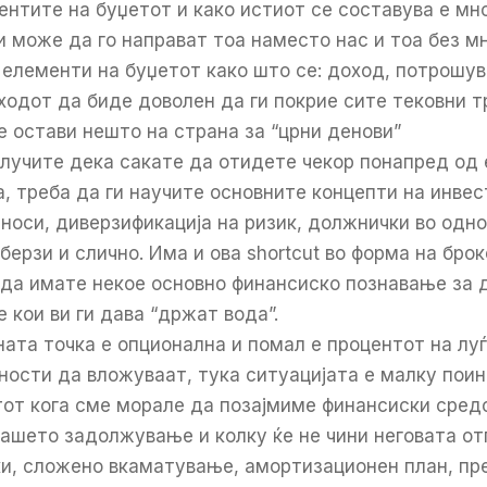
нтите на буџетот и како истиот се составува е мно
 може да го направат тоа наместо нас и тоа без мн
 елементи на буџетот како што се: доход, потрошув
ходот да биде доволен да ги покрие сите тековни т
е остави нешто на страна за “црни денови”
лучите дека сакате да отидете чекор понапред од
, треба да ги научите основните концепти на инвес
иноси, диверзификација на ризик, должнички во одн
берзи и слично. Има и ова shortcut во форма на бро
а да имате некое основно финансиско познавање за 
 кои ви ги дава “држат вода”.
ната точка е опционална и помал е процентот на луѓ
ости да вложуваат, тука ситуацијата е малку поин
тот кога сме морале да позајмиме финансиски сред
нашето задолжување и колку ќе не чини неговата от
ки, сложено вкаматување, амортизационен план, п