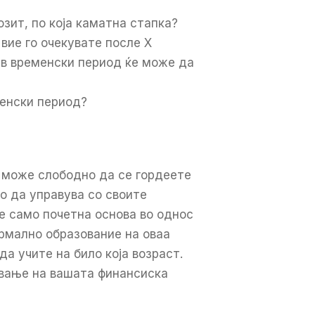
зит, по која каматна стапка?
вие го очекувате после Х
ав временски период ќе може да
менски период?
ш може слободно да се гордеете
ко да управува со своите
 е само почетна основа во однос
ормално образование на оваа
а учите на било која возраст.
ување на вашата финансиска