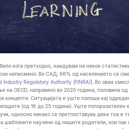
било кога претходно, наидувам на некои статистики
ски неписмено. Во САД, 66% од населението се см
al Industry Regulatory Authority (FINRA)
). Во оваа смис
 на OECD, направено во 2020 година, половина од 
и концепти. Ситуацијата е уште полоша кај одреден
младите (од 16 до 25 години). Уште попоразителен 
учи, односно некако се претпоставува дека тоа е те
а шаблоните научени од нашите родители, кои пак 