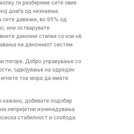
околку ги разбереме сите овие
кој доаѓа од незнаење.
 сите давачки, во 95% од
ис, или остварувате
вните даночни стапки со кои нè
знавања на даночниот систем
ни погоре. Добро управување со
ости, одвојување на одреден
тигнете тоа мора да имате
о кажано, добивате подобар
 на непријатни изненадувања
ансиска стабилност и слобода.