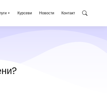
луги
Курсеви
Новости
Контакт
ени?