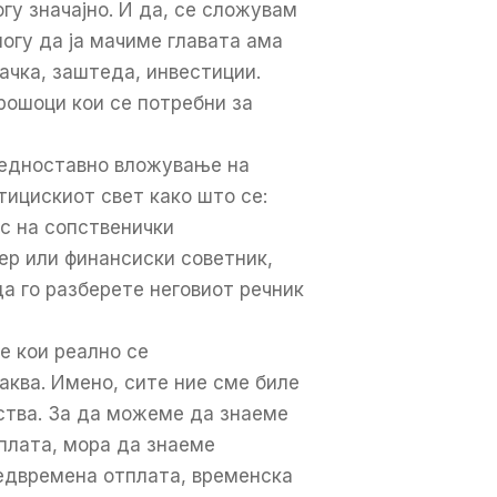
гу значајно. И да, се сложувам
огу да ја мачиме главата ама
ачка, заштеда, инвестиции.
рошоци кои се потребни за
 едноставно вложување на
тицискиот свет како што се:
ос на сопственички
кер или финансиски советник,
да го разберете неговиот речник
е кои реално се
аква. Имено, сите ние сме биле
ства. За да можеме да знаеме
плата, мора да знаеме
редвремена отплата, временска