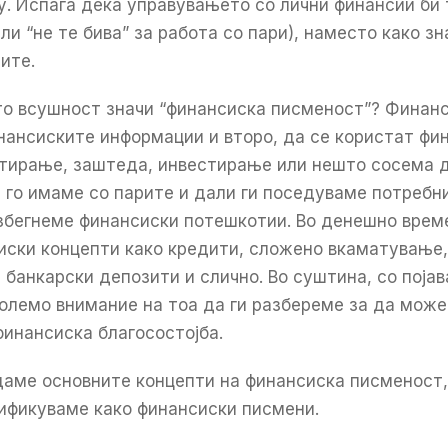
у. Испаѓа дека управувањето со лични финансии би 
ли “не те бива” за работа со пари), наместо како з
ите.
то всушност значи “финансиска писменост”? Финан
нансиските информации и второ, да се користат фи
тирање, заштеда, инвестирање или нешто сосема др
 го имаме со парите и дали ги поседуваме потребн
збегнеме финансиски потешкотии. Во денешно врем
иски концепти како кредити, сложено вкаматување
 банкарски депозити и слично. Во суштина, со поја
олемо внимание на тоа да ги разбереме за да може
финансиска благосостојба.
едаме основните концепти на финансиска писменост,
ификуваме како финансиски писмени.