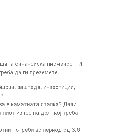
ашата финансиска писменост. И
треба да ги преземете.
ошоци, заштеда, инвестиции,
и?
ва е каматната стапка? Дали
ниот износ на долг кој треба
отни потреби во период од 3/6