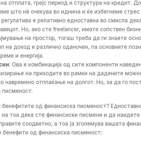
на отплата, грејс период и структура на кредит. Д
еме што нè очекува во иднина и ќе избегнеме стрес 
регулатива е релативно едноставна во смисла дека
авецот. Но, ако сте freelancer, имате сопствен бизн
јмување на простор, тогаш треба да ги знаете осно
ип на доход е различно оданочен, па основните по
реме и енергија.
сии
: Ова е комбинација од сите компоненти наведе
мизирање на приходите во рамки на дадените можн
о навремено отплаќање на долгот. Но, за да го пос
 писменост.
е бенефитите од финансиска писменост? Едноставн
 на тоа дека сте финансиски писмени и да наидете
справите соодветно, а тоа ја зголемува вашата фин
те бенефити од финансиска писменост: