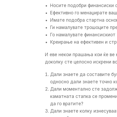
Носите подобри финансиски 
Ефективно го менаџирате ваш
Имате подобра стартна основ
Ги намалувате трошоците пре
Го намалувате финансискиот 
Креирање на ефективен и стр
И еве некои прашања кои ќе ве
доколку сте целосно искрени во
Дали знаете да составите буџ
односно дали знаете точно к
Дали моментално сте задолже
каматната стапка се промени 
да го вратите?
Дали знаете колку изнесуваа