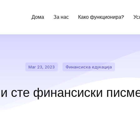
Дома
За нас
Како функционира?
Ус
Mar 23, 2023
Финансиска едукација
и сте финансиски писм