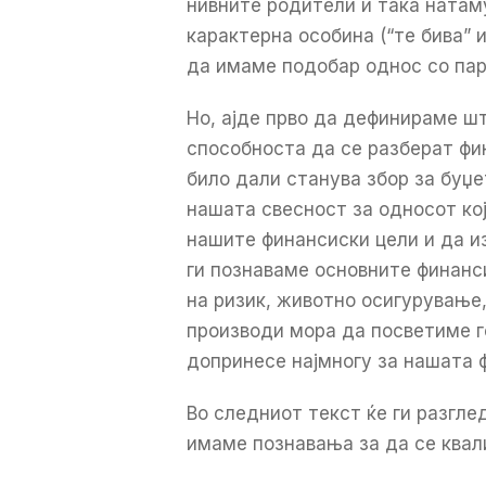
нивните родители и така натам
карактерна особина (“те бива” и
да имаме подобар однос со пар
Но, ајде прво да дефинираме ш
способноста да се разберат фи
било дали станува збор за буџе
нашата свесност за односот кој
нашите финансиски цели и да и
ги познаваме основните финанс
на ризик, животно осигурување,
производи мора да посветиме г
допринесе најмногу за нашата 
Во следниот текст ќе ги разгл
имаме познавања за да се квал