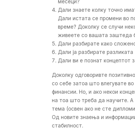
месеци?
Дали знаете колку точно има
Дали истата се промени во по
време? Доколку се случи нек
живеете со вашата заштеда б
Дали разбирате како сложен
Дали ја разбирате разликата 
Дали ви е познат концептот 
Доколку одговоривте позитивно
со себе затоа што влегувате во
финансии. Но, и ако некои конц
на тоа што треба да научите. А
тема (освен ако не сте дипломи
Од новите знаења и информаци
стабилност.