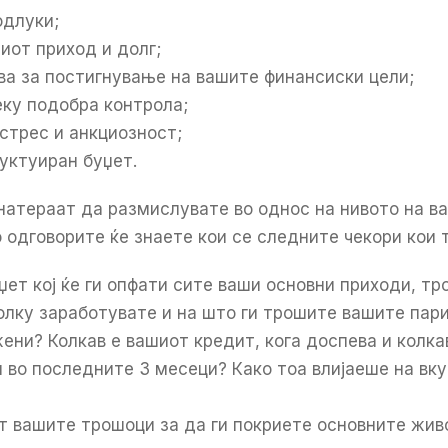
одлуки;
иот приход и долг;
а за постигнување на вашите финансиски цели;
ку подобра контрола;
стрес и анкциозност;
уктуиран буџет.
 натераат да размислувате во однос на нивото на в
 одговорите ќе знаете кои се следните чекори кои 
ет кој ќе ги опфати сите ваши основни приходи, тр
олку заработувате и на што ги трошите вашите пар
ни? Колкав е вашиот кредит, кога доспева и колка
во последните 3 месеци? Како тоа влијаеше на вкуп
т вашите трошоци за да ги покриете основните жив