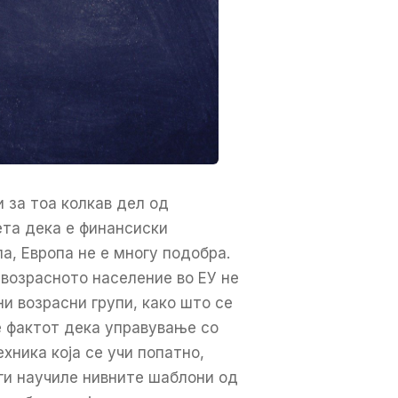
 за тоа колкав дел од
ета дека е финансиски
ла, Европа не е многу подобра.
возрасното население во ЕУ не
и возрасни групи, како што се
е фактот дека управување со
хника која се учи попатно,
ги научиле нивните шаблони од