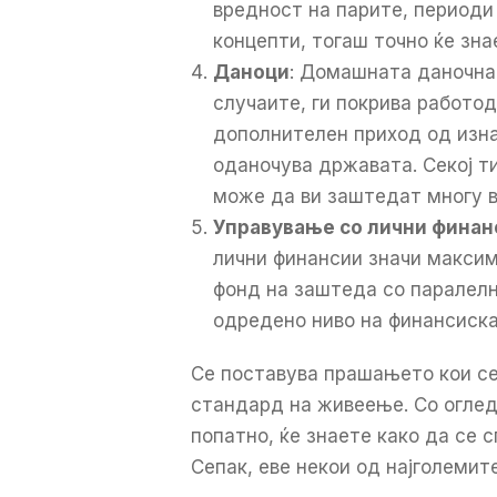
вредност на парите, периоди 
концепти, тогаш точно ќе зна
Даноци
: Домашната даночна 
случаите, ги покрива работод
дополнителен приход од изна
оданочува државата. Секој т
може да ви заштедат многу в
Управување со лични финан
лични финансии значи макси
фонд на заштеда со паралелн
одредено ниво на финансиска
Се поставува прашањето кои с
стандард на живеење. Со оглед
попатно, ќе знаете како да се 
Сепак, еве некои од најголеми