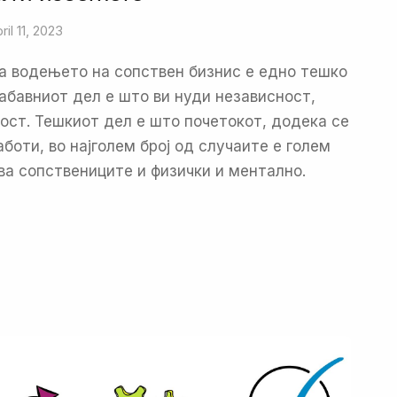
ril 11, 2023
ка водењето на сопствен бизнис е едно тешко
абавниот дел е што ви нуди независност,
ост. Тешкиот дел е што почетокот, додека се
боти, во најголем број од случаите е голем
ва сопствениците и физички и ментално.