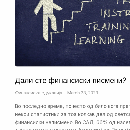
Дали сте финансиски писмени?
Финансиска едукација
March 23, 2023
Во последно време, почесто од било кога пр
некои статистики за тоа колкав дел од светс
финансиски неписмено. Во САД, 66% од насе