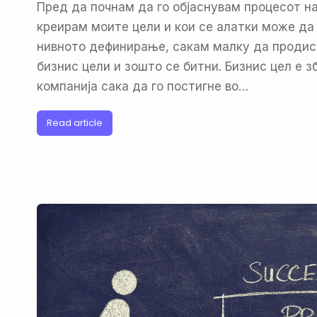
Пред да почнам да го објаснувам процесот на 
креирам моите цели и кои се алатки може да
нивното дефинирање, сакам малку да продис
бизнис цели и зошто се битни. Бизнис цел е з
компанија сака да го постигне во…
Read article