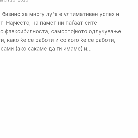
бизнис за многу луѓе е ултимативен успех и
т. Најчесто, на памет ни паѓаат сите
ко флексибилноста, самостојното одлучување
и, како ќе се работи и со кого ќе се работи,
 сами (ако сакаме да ги имаме) и…