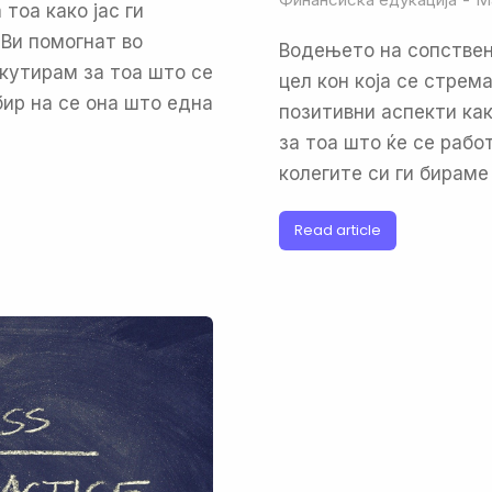
тоа како јас ги
 Ви помогнат во
Водењето на сопствен 
кутирам за тоа што се
цел кон која се стрема
бир на се она што една
позитивни аспекти ка
за тоа што ќе се работ
колегите си ги бираме
Read article