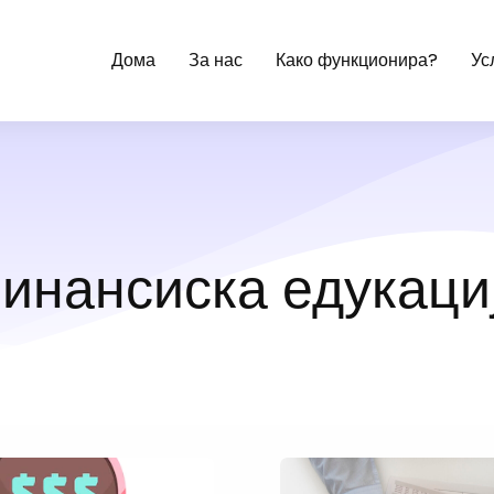
Дома
За нас
Како функционира?
Ус
инансиска едукаци