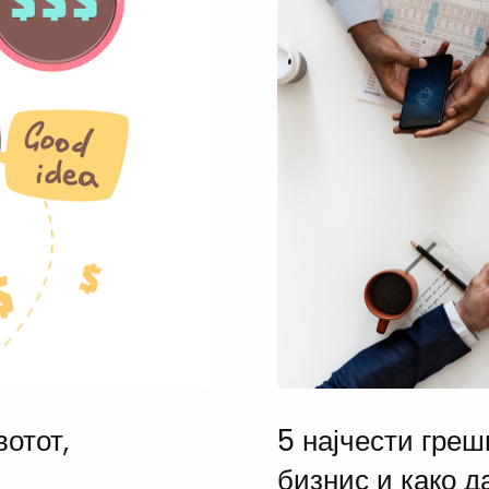
вотот,
5 најчести греш
бизнис и како д