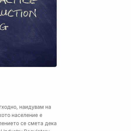
етходно, наидувам на
кото население е
лението се смета дека