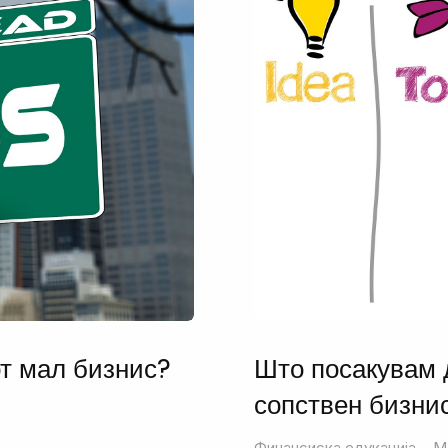
от мал бизнис?
Што посакувам 
сопствен бизни
Финансиска едукација
M