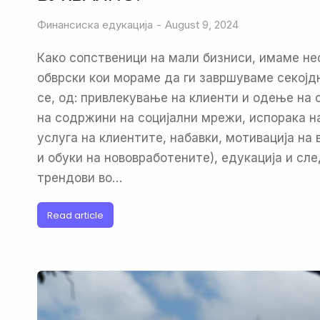
Финансиска едукација
August 9, 2024
Како сопственици на мали бизниси, имаме не
обврски кои мораме да ги завршуваме секојд
се, од: привлекување на клиенти и одење на 
на содржини на социјални мрежи, испорака н
услуга на клиентите, набавки, мотивација на 
и обуки на нововработените), едукација и сл
трендови во…
Read article