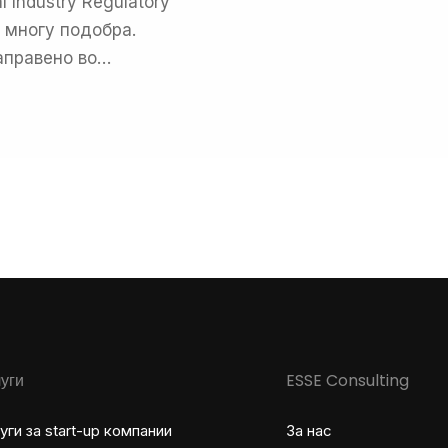
 Industry Regulatory
е многу подобра.
аправено во…
уги
ESSE Consulting
уги за start-up компании
За нас