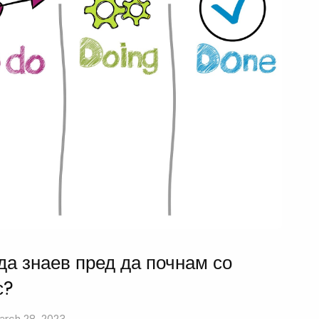
да знаев пред да почнам со
с?
arch 28, 2023