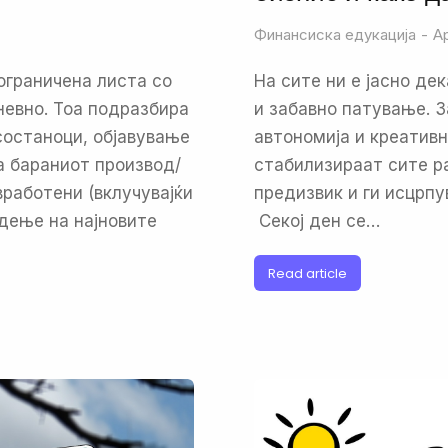
Финансиска едукација
Ap
ограничена листа со
На сите ни е јасно де
невно. Тоа подразбира
и забавно патување. З
состаноци, објавување
автономија и креативн
а бараниот производ/
стабилизираат сите ра
вработени (вклучувајќи
предизвик и ги исцрпу
едење на најновите
Секој ден се…
Read article