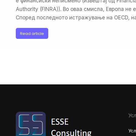
е финансиски неписмено (извештај од Financial
Authority (FINRA)). Во оваа смисла, Европа не 
Според последното истражување на OECD, н
Read article
Усл
Усл