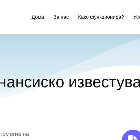
Дома
За нас
Како функционира?
Ус
нансиско известув
помогне на