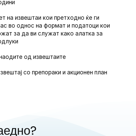
одини
т на извештаи кои претходно ќе ги
ас во однос на формат и податоци кои
ржат за да ви служат како алатка за
одлуки
наодите од извештаите
вештај со препораки и акционен план
аедно?