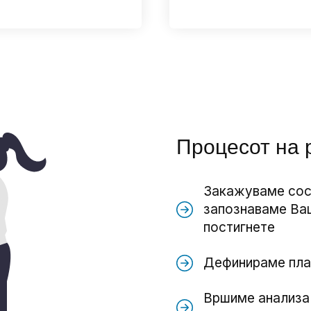
Процесот на 
Закажуваме соста
запознаваме Ваш
постигнете
Дефинираме план
Вршиме анализа 