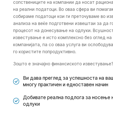
сопствениците на компании да носат рацион
на реални податоци. Во оваа сфера ви помагам
собираме податоци кои ги преточуваме во и
анализа на веќе подготвени извештаи за да 
процесот на донесување на одлуки. Всушнос
известување е исто комплексно без оглед на
компанијата, па со оваа услуга ви ослободу
го користите попродуктивно.
Зошто е значајно финансиското известување
Ви дава преглед за успешноста на в
многу практичен и едноставен начин
Добивате реална подлога за носење н
одлуки