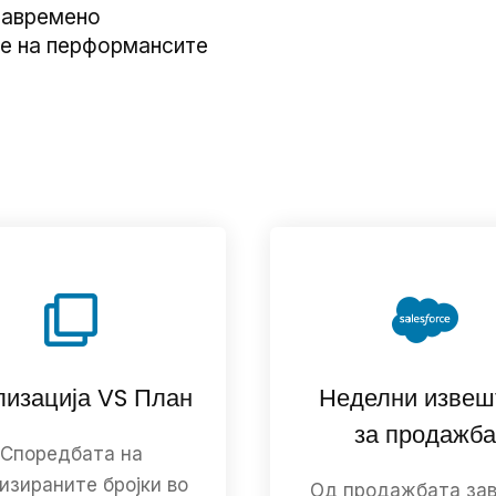
навремено
е на перформансите
лизација VS План
Неделни извеш
за продажба
Споредбата на
изираните бројки во
Од продажбата за