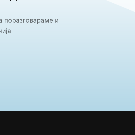
а поразговараме и
нија