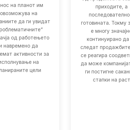
нос на планот им
приходите, а
овозможува на
последователно
аниите да ги увидат
готовината. Токму 
проблематичните”
е многу значајн
ачја од работењето
континуирано да
и навремено да
следат продажбите
емат активности за
се реагира соодвет
исполнување на
да може компанија
ланираните цели
ги постигне сака
стапки на рас