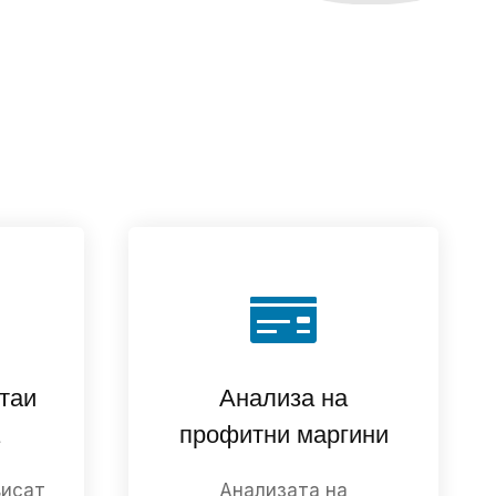
таи
Анализа на
профитни маргини
висат
Анализата на