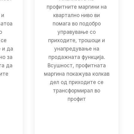
профитните маргини на
 и
квартално ниво ви
затоа
помага во подобро
о
управување со
 се
приходите, трошоци и
 и да
унапредување на
но за
продажната функција.
та да
Всушност, профитната
ните
маргина покажува колкав
т
дел од приходите се
трансформирал во
профит