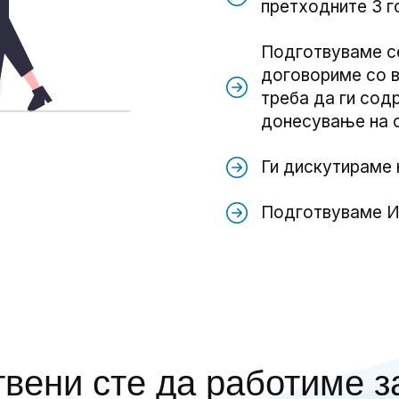
претходните 3 г
Подготвуваме се
договориме со в
треба да ги сод
донесување на 
Ги дискутираме 
Подготвуваме Из
твени сте да работиме з