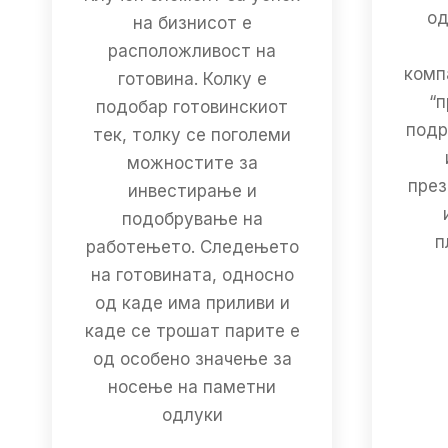
од
на бизнисот е
расположливост на
комп
готовина. Колку е
“
подобар готовинскиот
подр
тек, толку се поголеми
можностите за
през
инвестирање и
подобрување на
п
работењето. Следењето
на готовината, односно
од каде има приливи и
каде се трошат парите е
од особено значење за
носење на паметни
одлуки