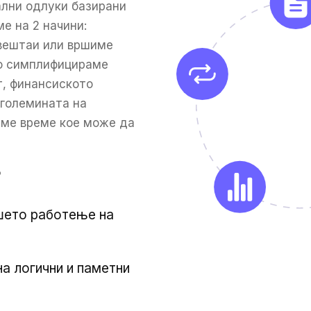
ални одлуки базирани
е на 2 начини:
звештаи или вршиме
го симплифицираме
т, финансиското
 големината на
ваме време кое може да
?
ашето работење на
а логични и паметни