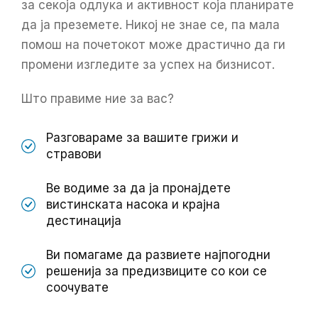
за секоја одлука и активност која планирате
да ја преземете. Никој не знае се, па мала
помош на почетокот може драстично да ги
промени изгледите за успех на бизнисот.
Што правиме ние за вас?
Разговараме за вашите грижи и
стравови
Ве водиме за да ја пронајдете
вистинската насока и крајна
дестинација
Ви помагаме да развиете најпогодни
решенија за предизвиците со кои се
соочувате