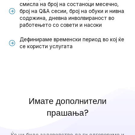
смисла на број на состаноци месечно,
број на Q&A сесии, број на обуки и нивна
содржина, дневна инволвираност во
работењето со совети и насоки
Дефинираме временски период во кој ќе
се користи услугата
Имате дополнители
прашања?
Ќе ни биде задоволство да ги одговориме и