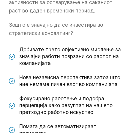
активности за остварување на саканиот
раст во даден временски период.
Зошто е значајно да се инвестира во
стратегиски консалтинг?
Добивате трето објективно мислење за
значајни работи поврзани со растот на
компанијата
Нова независна перспектива затоа што
ние немаме личен влог во компанијата
Фокусирано работење и подобра
перцепција како резултат на нашето
претходно работно искуство
Помага да се автоматизираат