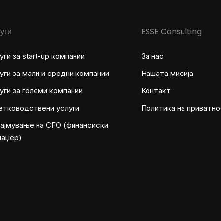
уги
ESSE Consulting
уги за start-up компании
За нас
уги за мали и средни компании
Нашата мисија
уги за големи компании
Контакт
етководствени услуги
Политика на приватно
ајмување на CFO (финансиски
наџер)