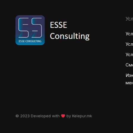
Усл
Усл
Усл
Усл
См
Изн
ме
© 2023 Developed with
by
Kelepur.mk