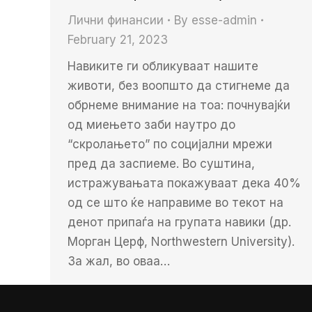
Лични финансии
By
esse-admin
February 21, 2023
Навиките ги обликуваат нашите
животи, без воопшто да стигнеме да
обрнеме внимание на тоа: почнувајќи
од миењето заби наутро до
“скролањето” по социјални мрежи
пред да заспиеме. Во суштина,
истражувањата покажуваат дека 40%
од се што ќе направиме во текот на
денот припаѓа на групата навики (др.
Морган Церф, Northwestern University).
За жал, во оваа…