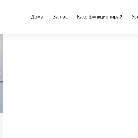
Дома
За нас
Како функционира?
Ус