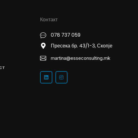
Контакт
078 737 059
Пресека бр. 43/1-3, Скопје
martina@esseconsulting.mk
ст