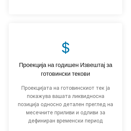
Проекција на годишен Извештај за
готовински текови
Проекцијата на готовинскиот тек ја
покажува вашата ликвидносна
позиција односно детален преглед на
месечните приливи и одливи за
дефиниран временски период