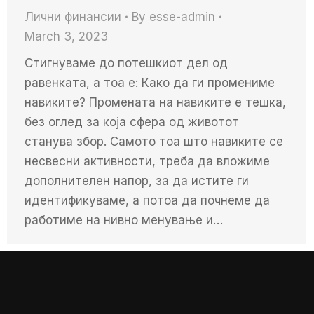
Лични финансии
By
esse-admin
March 3, 2023
Стигнуваме до потешкиот дел од
равенката, а тоа е: Како да ги промениме
навиките? Промената на навиките е тешка,
без оглед за која сфера од животот
станува збор. Самото тоа што навиките се
несвесни активности, треба да вложиме
дополнителен напор, за да истите ги
идентификуваме, а потоа да почнеме да
работиме на нивно менување и…