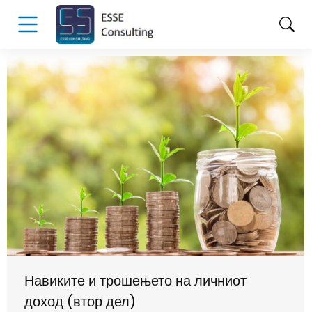
Навиките и трошењето на личниот
доход (втор дел)