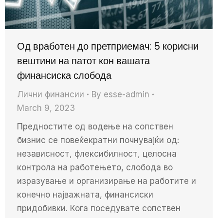
Од вработен до претприемач: 5 корисни
вештини на патот кон вашата
финансиска слобода
Лични финансии
By
esse-admin
March 9, 2023
Предностите од водење на сопствен
бизнис се повеќекратни почнувајќи од:
независност, флексибилност, целосна
контрола на работењето, слобода во
изразување и организирање на работите и
конечно најважната, финансиски
придобивки. Кога поседувате сопствен