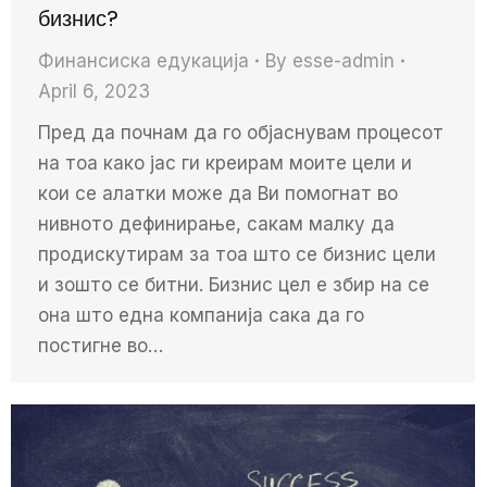
бизнис?
Финансиска едукација
By
esse-admin
April 6, 2023
Пред да почнам да го објаснувам процесот
на тоа како јас ги креирам моите цели и
кои се алатки може да Ви помогнат во
нивното дефинирање, сакам малку да
продискутирам за тоа што се бизнис цели
и зошто се битни. Бизнис цел е збир на се
она што една компанија сака да го
постигне во…