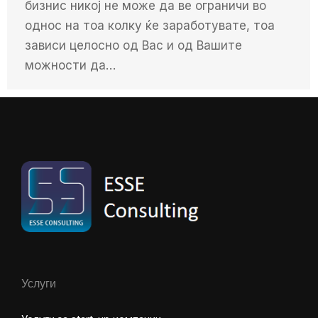
бизнис никој не може да ве ограничи во
однос на тоа колку ќе заработувате, тоа
зависи целосно од Вас и од Вашите
можности да…
Услуги